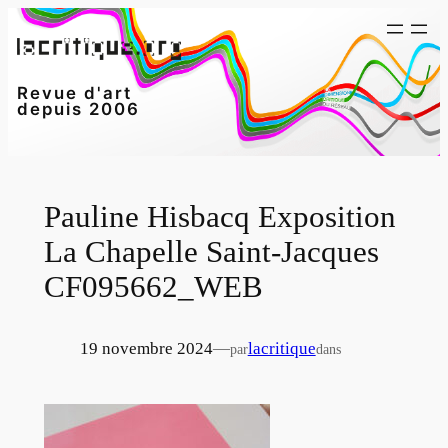
Aller
au
contenu
Revue d'art
depuis 2006
Pauline Hisbacq Exposition
La Chapelle Saint-Jacques
CF095662_WEB
19 novembre 2024
—
lacritique
par
dans