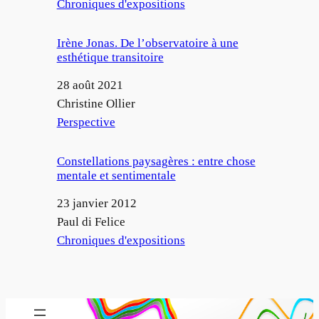
Par rapport à
Chroniques d'expositions
Irène Jonas. De l’observatoire à une
esthétique transitoire
Date
28 août 2021
Auteur
Christine Ollier
Par rapport à
Perspective
Constellations paysagères : entre chose
mentale et sentimentale
Date
23 janvier 2012
Auteur
Paul di Felice
Par rapport à
Chroniques d'expositions