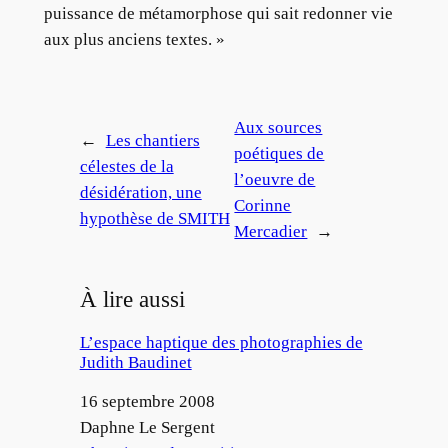
puissance de métamorphose qui sait redonner vie
aux plus anciens textes. »
Aux sources
←
Les chantiers
poétiques de
célestes de la
l’oeuvre de
désidération, une
Corinne
hypothèse de SMITH
Mercadier
→
À lire aussi
L’espace haptique des photographies de
Judith Baudinet
Date
16 septembre 2008
Auteur
Daphne Le Sergent