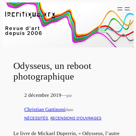
Aller
au
contenu
Revue d'art
depuis 2006
Odysseus, un reboot
photographique
2 décembre 2019
—
par
Christian Gattinoni
dans
NÉCESSITÉS
, 
RECENSIONS D’OUVRAGES
Le livre de Mickael Duperrin, « Odysseus, l’autre