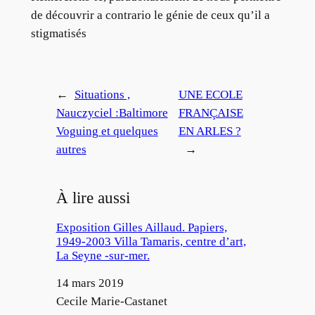
de découvrir a contrario le génie de ceux qu’il a
stigmatisés
←
Situations ,
UNE ECOLE
Nauczyciel :Baltimore
FRANÇAISE
Voguing et quelques
EN ARLES ?
autres
→
À lire aussi
Exposition Gilles Aillaud. Papiers,
1949-2003 Villa Tamaris, centre d’art,
La Seyne -sur-mer.
Date
14 mars 2019
Auteur
Cecile Marie-Castanet