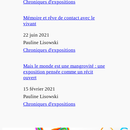
Par rapport à
Chroniques d'expositions
Mémoire et rêve de contact avec le
vivant
Date
22 juin 2021
Auteur
Pauline Lisowski
Par rapport à
Chroniques d'expositions
Mais le monde est une mangrovité : une
exposition pensée comme un récit
ouvert
Date
15 février 2021
Auteur
Pauline Lisowski
Par rapport à
Chroniques d'expositions