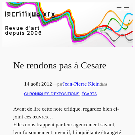
Aller
au
contenu
Revue d'art
depuis 2006
Ne rendons pas à Cesare
14 août 2012
—
Jean-Pierre Klein
par
dans
CHRONIQUES D’EXPOSITIONS
, 
ÉCARTS
Avant de lire cette note critique, regardez bien ci-
joint ces œuvres…
Elles nous frappent par leur agencement savant,
leur foisonnement inventif, l’inquiétante étrangeté