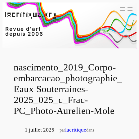
Aller
au
contenu
Revue d'art
depuis 2006
nascimento_2019_Corpo-
embarcacao_photographie_
Eaux Souterraines-
2025_025_c_Frac-
PC_Photo-Aurelien-Mole
1 juillet 2025
—
lacritique
par
dans