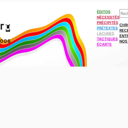
Rech
ÉDITOS
NÉCESSITÉS
PRÉCIPITÉS
CHR
PRÉTEXTES
REC
LACUNES
ENT
TACTIQUES
2006
NOS 
ÉCARTS