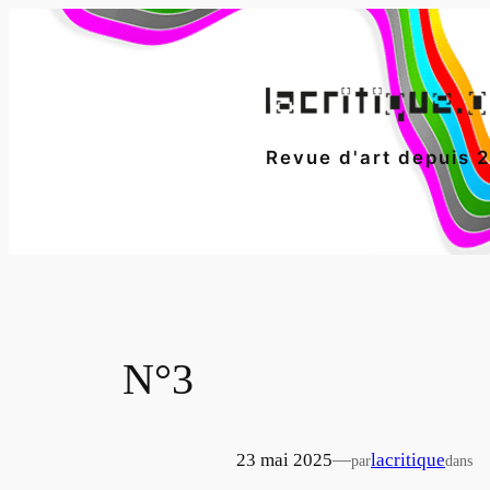
Aller
au
contenu
Revue d'art depuis 
N°3
23 mai 2025
—
lacritique
par
dans