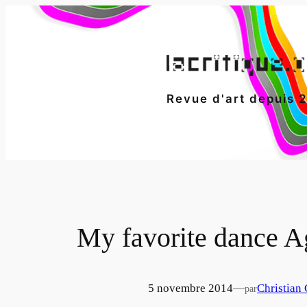
Aller
au
contenu
Revue d'art depuis 
My favorite dance 
5 novembre 2014
—
Christian 
par