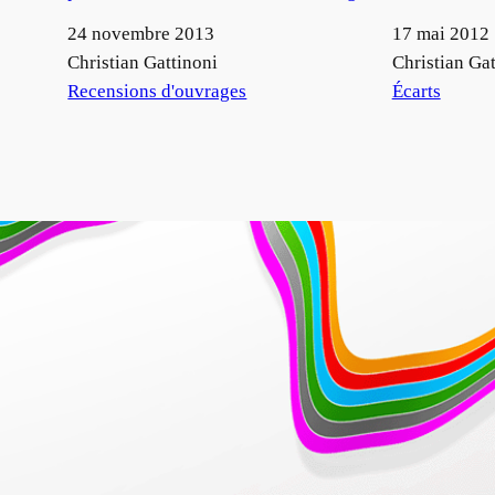
Date
24 novembre 2013
Date
17 mai 2012
Auteur
Christian Gattinoni
Auteur
Christian Gat
Par rapport à
Recensions d'ouvrages
Par rapport à
Écarts