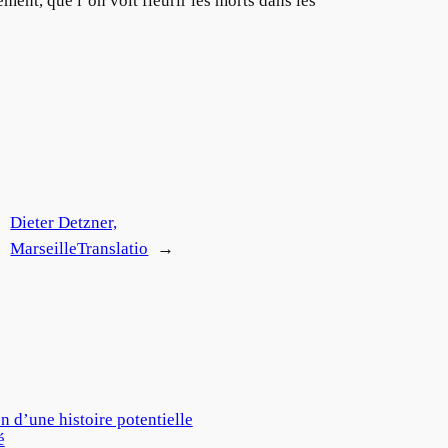
ment, que l’on voit fleurir les morts dans les
Dieter Detzner,
MarseilleTranslatio
→
on d’une histoire potentielle
é