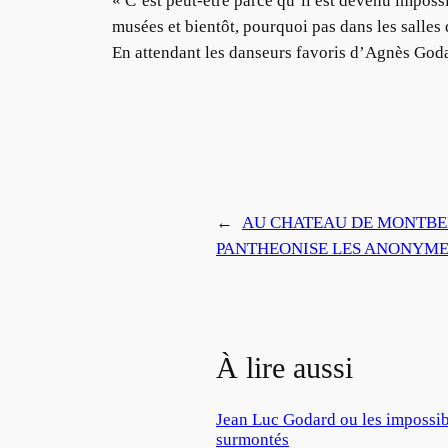
« C’est peut-être parce qu’il est devenu impossi
musées et bientôt, pourquoi pas dans les salles 
En attendant les danseurs favoris d’Agnès God
←
AU CHATEAU DE MONTBELI
PANTHEONISE LES ANONYME
À lire aussi
Jean Luc Godard ou les impossib
surmontés