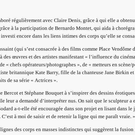
boré régulièrement avec Claire Denis, grâce à qui elle a obtenu
 grâce à la participation de Bernardo Montet, qui aida à chorég
s investi encore dans les liens intimes des corps qu’elle se cons
oussaint (qui s’est consacrée à des films comme Place Vendôm
à des œuvres et des artistes manifestant « l’influence du cinéma
 de « chefs opérateurs/photographes », de « metteurs en scène/pe
tiste britannique Kate Barry, fille de la chanteuse Jane Birkin 
its de sa série « Actrices ».
 Bercot et Stéphane Bouquet à s’inspirer des dessins érotique
le leur a demandé d’interpréter nus. On sait que le sculpteur a 
odard a-t-elle été encouragée dans son projet en lisant dans le 
C’est à moi de saisir et de retenir la ligne qui me paraît vraie. 
s lignes des corps en masses indistinctes qui suggèrent la fusio