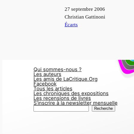
Date
27 septembre 2006
Auteur
Christian Gattinoni
Par rapport à
Écarts
Qui sommes-nous ?
Les auteurs
Les amis de LaCritique.Org
Facebook
Tous les articles
Les chroniques des expositions
Les recensions de livres
S’inscrire à la newsletter mensuelle
R
Recherche
e
c
h