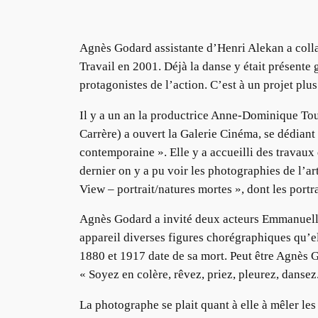
Agnès Godard assistante d’Henri Alekan a colla
Travail en 2001. Déjà la danse y était présente
protagonistes de l’action. C’est à un projet plu
Il y a un an la productrice Anne-Dominique T
Carrère) a ouvert la Galerie Cinéma, se dédiant 
contemporaine ». Elle y a accueilli des travaux
dernier on y a pu voir les photographies de l’ar
View – portrait/natures mortes », dont les portra
Agnès Godard a invité deux acteurs Emmanuelle
appareil diverses figures chorégraphiques qu’el
1880 et 1917 date de sa mort. Peut être Agnès G
« Soyez en colère, rêvez, priez, pleurez, dansez. 
La photographe se plait quant à elle à mêler le