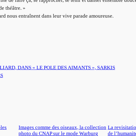
ble de faire ça, se rapprocher, se tenir et danser ensemble douce
de théâtre. »
ard nous entraînent dans leur vive parade amoureuse.
ARD, DANS « LE POLE DES AIMANTS », SARKIS
S
les
Images comme des oiseaux, la collection
La revisitati
photo du CNAP sur le mode Warburg
de l’humanit