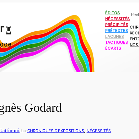
Rech
ÉDITOS
NÉCESSITÉS
PRÉCIPITÉS
CHR
PRÉTEXTES
REC
LACUNES
ENT
TACTIQUES
2006
NOS 
ÉCARTS
Agnès Godard
Gattinoni
dans
CHRONIQUES D’EXPOSITIONS
, 
NÉCESSITÉS