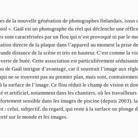
s de la nouvelle génération de photographes finlandais, issus de
ol ». Gaál est un photographe du réel qui déclenche une réflexi
ges sont caractérisées par un flou qui n’est provoqué ni par le 
tion directe de la plaque dans l’appareil au moment la prise de 
ande distance de la scène et très en hauteur. C’est comme la vis
couverte de buée. Cette association est particulièrement séduisan
u de Gaál intrigue d’avantage, car il soustrait l’image aux règle
s qui ne se trouvent pas au premier plan, mais sont, contrairemen
à la surface de l’image. Ce flou réduit le champ de vision et dot
é et artificiel, notamment dans les chantiers, où les travailleu
 fortement sensible dans les images de piscine (depuis 2003), la se
 : celui, subjectif, du regard, qui reste à la surface ou plonge d
porté sur le monde et les images.