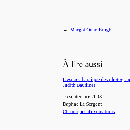
←
Margot Quan Knight
À lire aussi
L’espace haptique des photograp
Judith Baudinet
Date
16 septembre 2008
Auteur
Daphne Le Sergent
Par rapport à
Chroniques d'expositions