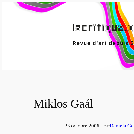
Aller
au
contenu
Revue d'art depuis 
Miklos Gaál
23 octobre 2006
—
Daniela Go
par