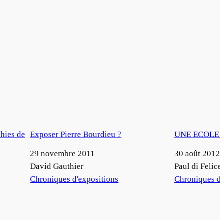
hies de
Exposer Pierre Bourdieu ?
UNE ECOLE 
Date
29 novembre 2011
Date
30 août 2012
Auteur
David Gauthier
Auteur
Paul di Felic
Par rapport à
Chroniques d'expositions
Par rapport à
Chroniques d