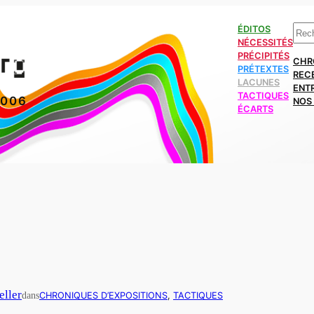
Rech
ÉDITOS
NÉCESSITÉS
PRÉCIPITÉS
CHR
PRÉTEXTES
REC
LACUNES
ENT
TACTIQUES
2006
NOS 
ÉCARTS
eller
dans
CHRONIQUES D’EXPOSITIONS
, 
TACTIQUES