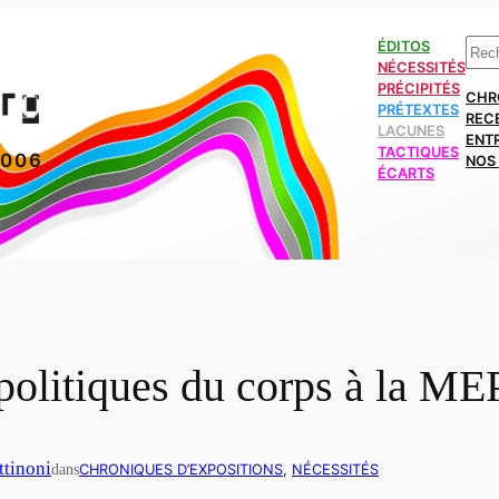
Rech
ÉDITOS
NÉCESSITÉS
PRÉCIPITÉS
CHR
PRÉTEXTES
REC
LACUNES
ENT
TACTIQUES
2006
NOS 
ÉCARTS
olitiques du corps à la ME
ttinoni
dans
CHRONIQUES D’EXPOSITIONS
, 
NÉCESSITÉS