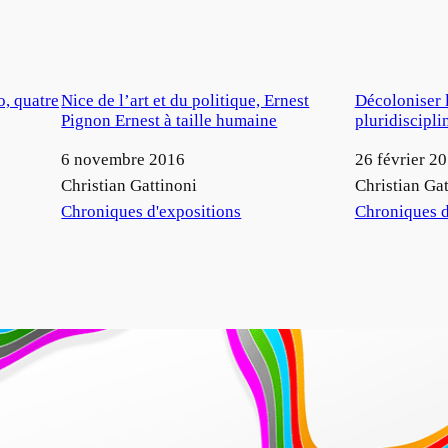
, quatre
Nice de l’art et du politique, Ernest
Décoloniser 
Pignon Ernest à taille humaine
pluridiscipli
Date
6 novembre 2016
Date
26 février 2
Auteur
Christian Gattinoni
Auteur
Christian Gat
Par rapport à
Chroniques d'expositions
Par rapport à
Chroniques d