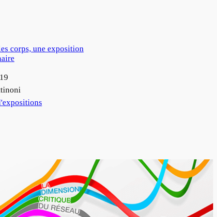
les corps, une exposition
naire
019
tinoni
'expositions