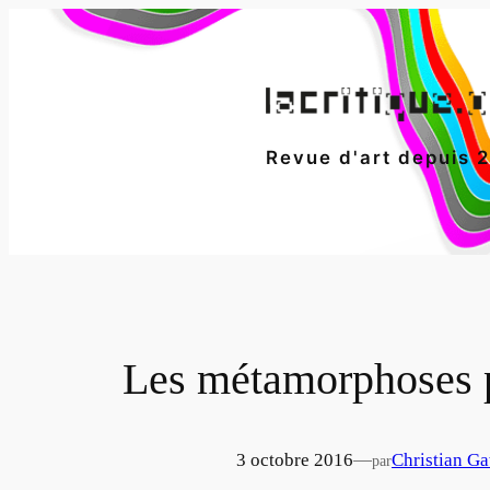
Aller
au
contenu
Revue d'art depuis 
Les métamorphoses p
3 octobre 2016
—
Christian Ga
par