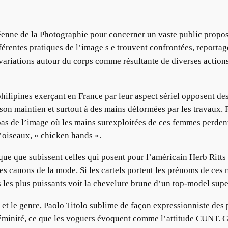
nne de la Photographie pour concerner un vaste public propose
fférentes pratiques de l’image s e trouvent confrontées, reporta
ariations autour du corps comme résultante de diverses actions
ilipines exerçant en France par leur aspect sériel opposent des
son maintien et surtout à des mains déformées par les travaux. 
le bas de l’image où les mains surexploitées de ces femmes per
 d’oiseaux, « chicken hands ».
que que subissent celles qui posent pour l’américain Herb Ritts 
iques canons de la mode. Si les cartels portent les prénoms de c
s les plus puissants voit la chevelure brune d’un top-model sup
et le genre, Paolo Titolo sublime de façon expressionniste des p
éminité, ce que les voguers évoquent comme l’attitude CUNT. Got