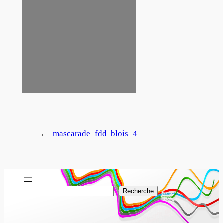
←
mascarade_fdd_blois_4
R
Recherche
e
c