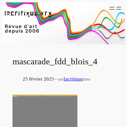
Aller
au
contenu
Revue d'art
depuis 2006
mascarade_fdd_blois_4
25 février 2025
—
lacritique
par
dans