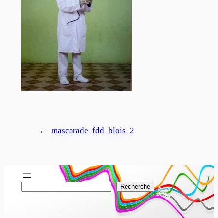
←
mascarade_fdd_blois_2
R
Recherche
e
c