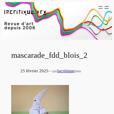
Aller
au
contenu
Revue d'art
depuis 2006
mascarade_fdd_blois_2
25 février 2025
—
lacritique
par
dans