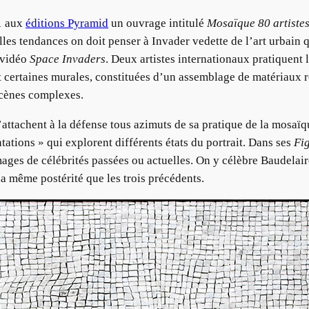
21 aux
éditions Pyramid
un ouvrage intitulé
Mosaïque 80 artiste
les tendances on doit penser à Invader vedette de l’art urbain qu
 vidéo
Space Invaders
. Deux artistes internationaux pratiquent
certaines murales, constituées d’un assemblage de matériaux re
 scènes complexes.
s’attachent à la défense tous azimuts de sa pratique de la mosaïqu
tations » qui explorent différents états du portrait. Dans ses
Fi
mages de célébrités passées ou actuelles. On y célèbre Baudelai
la même postérité que les trois précédents.