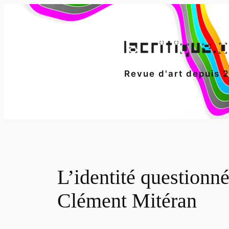
Aller
au
contenu
Revue d'art depuis 
L’identité questionn
Clément Mitéran