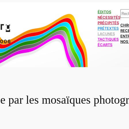
Rech
ÉDITOS
NÉCESSITÉS
PRÉCIPITÉS
CHR
PRÉTEXTES
REC
LACUNES
ENT
TACTIQUES
2006
NOS 
ÉCARTS
ée par les mosaïques photog