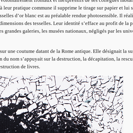
volontairement frontaux et inexpressifs de ses collègues mosaïs
à leur pratique commune il supprime le tirage sur papier et lui 
sselles d’or blanc est au préalable rendue photosensible. Il réa
dimensions des tesselles. Leur identité s’efface au profit de la 
les grandes galeries, les musées nationaux, négligés par les unive
 sur une coutume datant de la Rome antique. Elle désignait la 
 du nom s’appuyait sur la destruction, la décapitation, la rescu
estruction de livres.