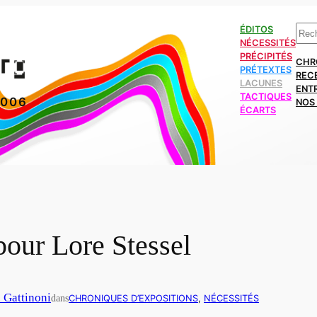
Rech
ÉDITOS
NÉCESSITÉS
PRÉCIPITÉS
CHR
PRÉTEXTES
REC
LACUNES
ENT
TACTIQUES
2006
NOS 
ÉCARTS
pour Lore Stessel
n Gattinoni
dans
CHRONIQUES D’EXPOSITIONS
, 
NÉCESSITÉS