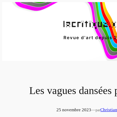
Aller
au
contenu
Revue d'art depuis 
Les vagues dansées 
25 novembre 2023
—
Christia
par