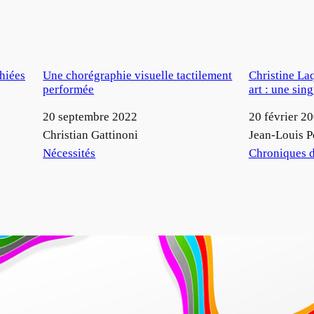
hiées
Une chorégraphie visuelle tactilement
Christine La
performée
art : une sin
Date
20 septembre 2022
Date
20 février 2
Auteur
Christian Gattinoni
Auteur
Jean-Louis P
Par rapport à
Nécessités
Par rapport à
Chroniques d