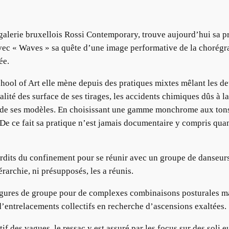
la galerie bruxellois Rossi Contemporary, trouve aujourd’hui s
t avec « Waves » sa quête d’une image performative de la choré
ée.
hool of Art elle mène depuis des pratiques mixtes mêlant les de
alité des surface de ses tirages, les accidents chimiques dûs à 
s de ses modèles. En choisissant une gamme monchrome aux tons
e ce fait sa pratique n’est jamais documentaire y compris quand
erdits du confinement pour se réunir avec un groupe de danseur
rchie, ni présupposés, les a réunis.
 figures de groupe pour de complexes combinaisons posturales ma
’entrelacements collectifs en recherche d’ascensions exaltées.
 des vagues, le ressac y est assuré par les focus sur des soli e