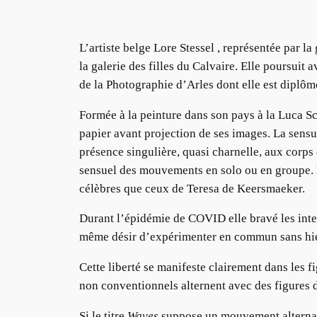
L’artiste belge Lore Stessel , représentée par 
la galerie des filles du Calvaire. Elle poursui
de la Photographie d’Arles dont elle est diplôm
Formée à la peinture dans son pays à la Luca Sc
papier avant projection de ses images. La sensu
présence singulière, quasi charnelle, aux corp
sensuel des mouvements en solo ou en groupe. D
célèbres que ceux de Teresa de Keersmaeker.
Durant l’épidémie de COVID elle bravé les int
même désir d’expérimenter en commun sans hiéra
Cette liberté se manifeste clairement dans les
non conventionnels alternent avec des figures d
Si le titre
Waves
suppose un mouvement alternatif