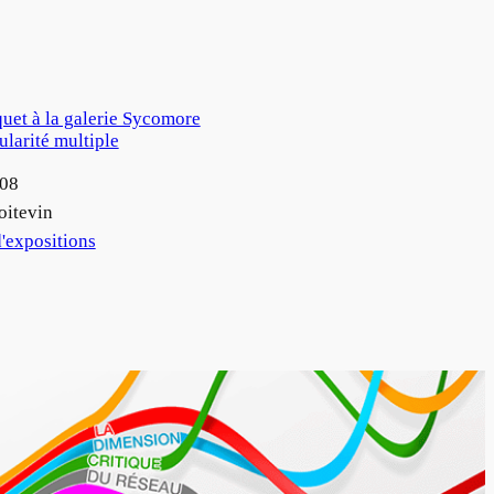
quet à la galerie Sycomore
gularité multiple
008
oitevin
'expositions