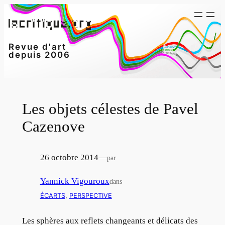
Aller
au
contenu
Revue d'art
depuis 2006
Les objets célestes de Pavel
Cazenove
26 octobre 2014
—
par
Yannick Vigouroux
dans
ÉCARTS
, 
PERSPECTIVE
Les sphères aux reflets changeants et délicats des