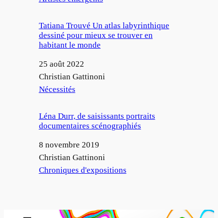
Tatiana Trouvé Un atlas labyrinthique
dessiné pour mieux se trouver en
habitant le monde
Date
25 août 2022
Auteur
Christian Gattinoni
Par rapport à
Nécessités
Léna Durr, de saisissants portraits
documentaires scénographiés
Date
8 novembre 2019
Auteur
Christian Gattinoni
Par rapport à
Chroniques d'expositions