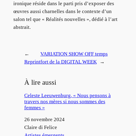
ironique réside dans le parti pris d’exposer des
œuvres aussi charnelles dans le contexte d’un
salon tel que « Réalités nouvelles », dédié à l’art
abstrait.
←
VARIATION SHOW OFF temps
Reprint
fort de la DIGITAL WEEK
→
À lire aussi
Celeste Leeuwenburg, « Nous pensons à
travers nos mères si nous sommes des
femmes »
Date
26 novembre 2024
Auteur
Claire di Felice
Par rapport à
Artistes émergents