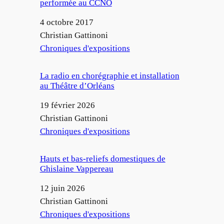
performée au CCNO
Date
4 octobre 2017
Auteur
Christian Gattinoni
Par rapport à
Chroniques d'expositions
La radio en chorégraphie et installation
au Théâtre d’Orléans
Date
19 février 2026
Auteur
Christian Gattinoni
Par rapport à
Chroniques d'expositions
Hauts et bas-reliefs domestiques de
Ghislaine Vappereau
Date
12 juin 2026
Auteur
Christian Gattinoni
Par rapport à
Chroniques d'expositions