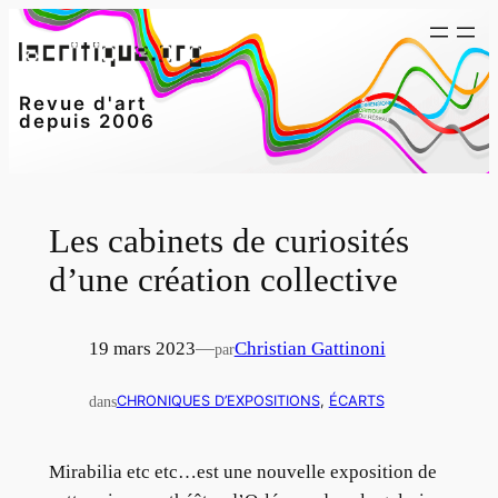
Aller
au
contenu
Revue d'art
depuis 2006
Les cabinets de curiosités
d’une création collective
19 mars 2023
—
Christian Gattinoni
par
dans
CHRONIQUES D’EXPOSITIONS
, 
ÉCARTS
Mirabilia etc etc…est une nouvelle exposition de