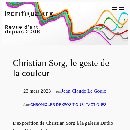
Aller
au
contenu
Revue d'art
depuis 2006
Christian Sorg, le geste de
la couleur
23 mars 2023
—
Jean Claude Le Gouic
par
dans
CHRONIQUES D’EXPOSITIONS
, 
TACTIQUES
L’exposition de Christian Sorg à la galerie Dutko