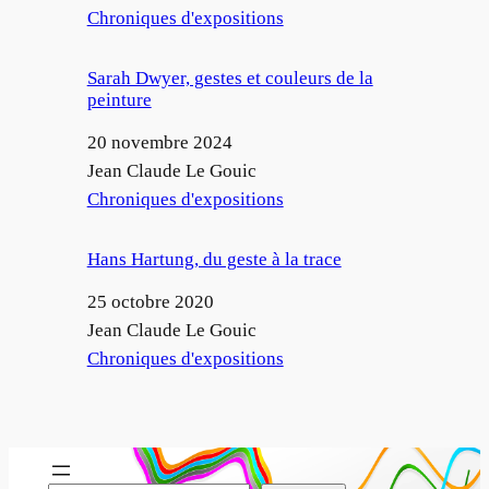
Par rapport à
Chroniques d'expositions
Sarah Dwyer, gestes et couleurs de la
peinture
Date
20 novembre 2024
Auteur
Jean Claude Le Gouic
Par rapport à
Chroniques d'expositions
Hans Hartung, du geste à la trace
Date
25 octobre 2020
Auteur
Jean Claude Le Gouic
Par rapport à
Chroniques d'expositions