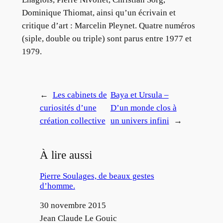
Dominique Thiomat, ainsi qu’un écrivain et
critique d’art : Marcelin Pleynet. Quatre numéros
(siple, double ou triple) sont parus entre 1977 et
1979.
←
Les cabinets de
Baya et Ursula –
curiosités d’une
D’un monde clos à
création collective
un univers infini
→
À lire aussi
Pierre Soulages, de beaux gestes
d’homme.
Date
30 novembre 2015
Auteur
Jean Claude Le Gouic