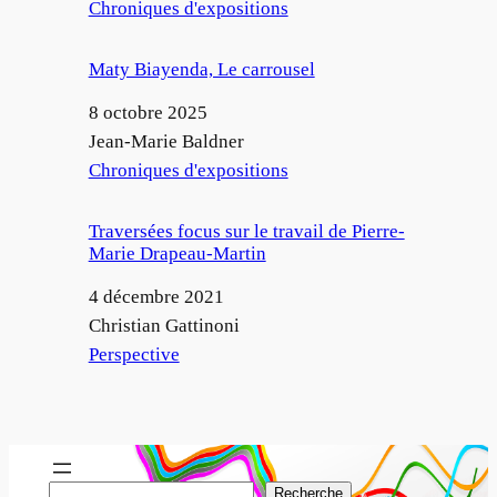
Par rapport à
Chroniques d'expositions
Maty Biayenda, Le carrousel
Date
8 octobre 2025
Auteur
Jean-Marie Baldner
Par rapport à
Chroniques d'expositions
Traversées focus sur le travail de Pierre-
Marie Drapeau-Martin
Date
4 décembre 2021
Auteur
Christian Gattinoni
Par rapport à
Perspective
R
Recherche