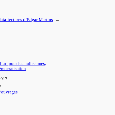
data-tectures d’Edgar Martins
→
l’art pour les nullissimes,
démocratisation
2017
s
'ouvrages