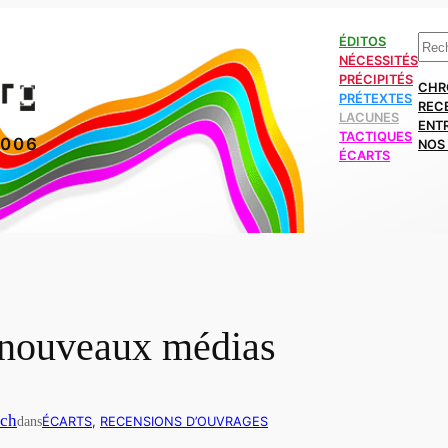
Rech
ÉDITOS
NÉCESSITÉS
PRÉCIPITÉS
CHR
PRÉTEXTES
REC
LACUNES
ENT
TACTIQUES
2006
NOS 
ÉCARTS
 nouveaux médias
tch
dans
ÉCARTS
, 
RECENSIONS D’OUVRAGES