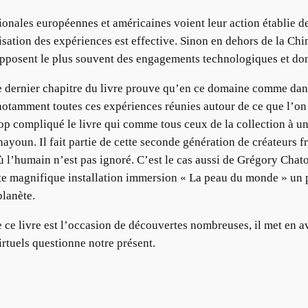
ionales européennes et américaines voient leur action établie de
isation des expériences est effective. Sinon en dehors de la Chi
supposent le plus souvent des engagements technologiques et do
e dernier chapitre du livre prouve qu’en ce domaine comme dans 
 notamment toutes ces expériences réunies autour de ce que l’
rop compliqué le livre qui comme tous ceux de la collection à 
youn. Il fait partie de cette seconde génération de créateurs fr
 où l’humain n’est pas ignoré. C’est le cas aussi de Grégory Ch
ette magnifique installation immersion « La peau du monde » un 
planète.
 ce livre est l’occasion de découvertes nombreuses, il met en av
irtuels questionne notre présent.