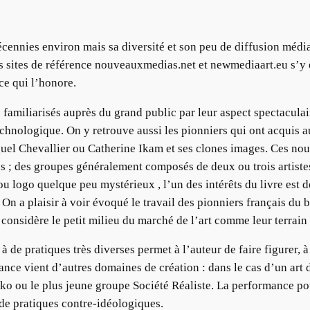
écennies environ mais sa diversité et son peu de diffusion médiat
sites de référence nouveauxmedias.net et newmediaart.eu s’y 
ce qui l’honore.
familiarisés auprès du grand public par leur aspect spectaculai
technologique. On y retrouve aussi les pionniers qui ont acquis
l Chevallier ou Catherine Ikam et ses clones images. Ces nou
les ; des groupes généralement composés de deux ou trois artist
 ou logo quelque peu mystérieux , l’un des intérêts du livre est
. On a plaisir à voir évoqué le travail des pionniers français du
 considère le petit milieu du marché de l’art comme leur terrain
de pratiques très diverses permet à l’auteur de faire figurer, à 
ance vient d’autres domaines de création : dans le cas d’un art d
ko ou le plus jeune groupe Société Réaliste. La performance p
e de pratiques contre-idéologiques.