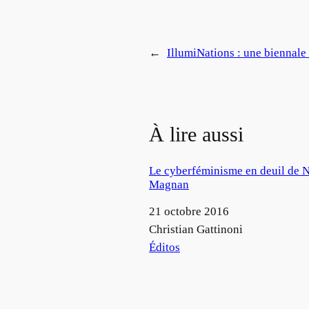
←
IllumiNations : une biennale 
À lire aussi
Le cyberféminisme en deuil de N
Magnan
Date
21 octobre 2016
Auteur
Christian Gattinoni
Par rapport à
Éditos