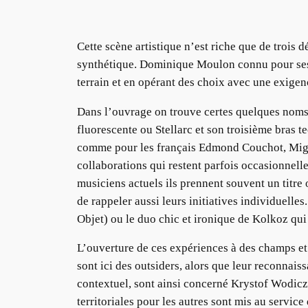
Cette scène artistique n’est riche que de trois d
synthétique. Dominique Moulon connu pour ses 
terrain et en opérant des choix avec une exigen
Dans l’ouvrage on trouve certes quelques noms 
fluorescente ou Stellarc et son troisième bras 
comme pour les français Edmond Couchot, Migue
collaborations qui restent parfois occasionnel
musiciens actuels ils prennent souvent un titre
de rappeler aussi leurs initiatives individuelles
Objet) ou le duo chic et ironique de Kolkoz qui
L’ouverture de ces expériences à des champs et à 
sont ici des outsiders, alors que leur reconnaiss
contextuel, sont ainsi concerné Krystof Wodicz
territoriales pour les autres sont mis au servic