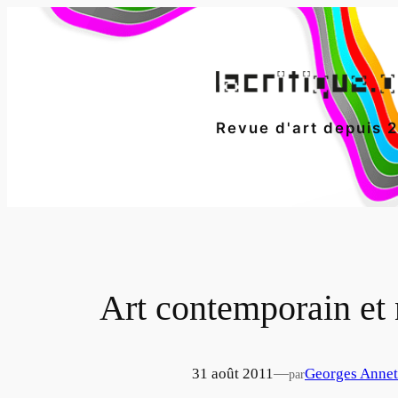
Aller
au
contenu
Revue d'art depuis 
Art contemporain et
31 août 2011
—
Georges Anne
par