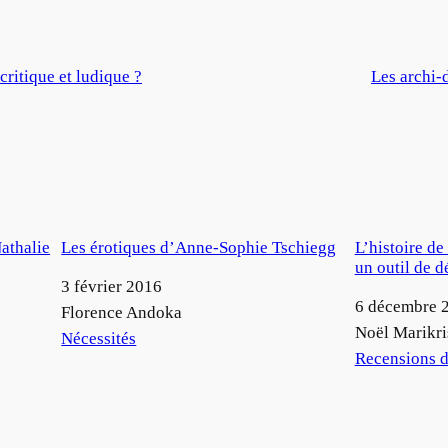
critique et ludique ?
Les archi-
athalie
Les érotiques d’Anne-Sophie Tschiegg
L’histoire de 
un outil de 
Date
3 février 2016
Date
6 décembre 
Auteur
Florence Andoka
Auteur
Noël Marikri
Par rapport à
Nécessités
Par rapport à
Recensions d