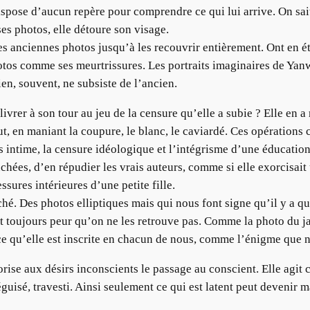
dispose d’aucun repère pour comprendre ce qui lui arrive. On sai
ses photos, elle détoure son visage.
les anciennes photos jusqu’à les recouvrir entièrement. Ont en 
photos comme ses meurtrissures. Les portraits imaginaires de Ya
n, souvent, ne subsiste de l’ancien.
 livrer à son tour au jeu de la censure qu’elle a subie ? Elle en
out, en maniant la coupure, le blanc, le caviardé. Ces opérations
intime, la censure idéologique et l’intégrisme d’une éducation 
uchées, d’en répudier les vrais auteurs, comme si elle exorcisa
essures intérieures d’une petite fille.
ché. Des photos elliptiques mais qui nous font signe qu’il y a 
t toujours peur qu’on ne les retrouve pas. Comme la photo du ja
ce qu’elle est inscrite en chacun de nous, comme l’énigme que 
orise aux désirs inconscients le passage au conscient. Elle agit
guisé, travesti. Ainsi seulement ce qui est latent peut devenir