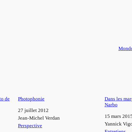
Mondo 
to de
Photophonie
Dans les mar
Narbo
Date
27 juillet 2012
Date
15 mars 201
Auteur
Jean-Michel Verdan
Auteur
Yannick Vig
Par rapport à
Perspective
Par rapport à
Entretiens