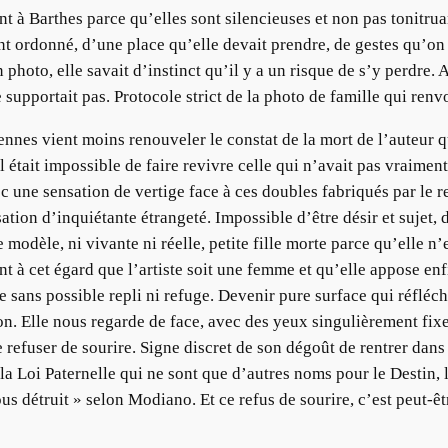
nt à Barthes parce qu’elles sont silencieuses et non pas tonitru
nt ordonné, d’une place qu’elle devait prendre, de gestes qu’on
photo, elle savait d’instinct qu’il y a un risque de s’y perdre. 
supportait pas. Protocole strict de la photo de famille qui ren
nes vient moins renouveler le constat de la mort de l’auteur que
’il était impossible de faire revivre celle qui n’avait pas vraimen
ec une sensation de vertige face à ces doubles fabriqués par le r
ation d’inquiétante étrangeté. Impossible d’être désir et sujet, d
e modèle, ni vivante ni réelle, petite fille morte parce qu’elle n
rent à cet égard que l’artiste soit une femme et qu’elle appose e
re sans possible repli ni refuge. Devenir pure surface qui réfléch
ion. Elle nous regarde de face, avec des yeux singulièrement fix
e refuser de sourire. Signe discret de son dégoût de rentrer dans
 la Loi Paternelle qui ne sont que d’autres noms pour le Destin, 
ous détruit » selon Modiano. Et ce refus de sourire, c’est peut-êt