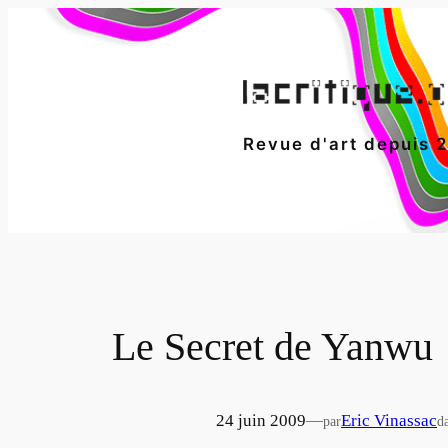
Aller
au
contenu
Revue d'art depuis 
Le Secret de Yanwu
24 juin 2009
—
Eric Vinassac
par
d