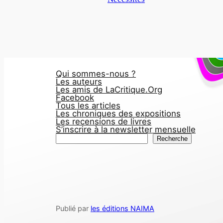
Qui sommes-nous ?
Les auteurs
Les amis de LaCritique.Org
Facebook
Tous les articles
Les chroniques des expositions
Les recensions de livres
S’inscrire à la newsletter mensuelle
R
Recherche
e
c
h
e
r
Publié par
les éditions NAIMA
c