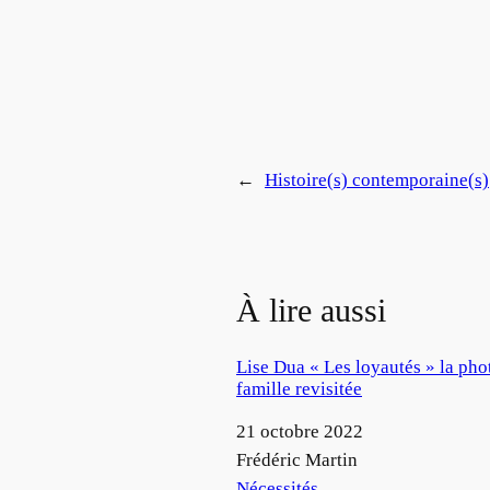
←
Histoire(s) contemporaine(s)
À lire aussi
Lise Dua « Les loyautés » la pho
famille revisitée
Date
21 octobre 2022
Auteur
Frédéric Martin
Par rapport à
Nécessités