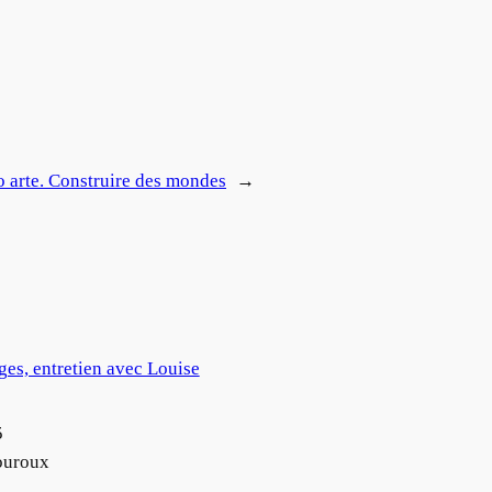
arte. Construire des mondes
→
ges, entretien avec Louise
5
ouroux