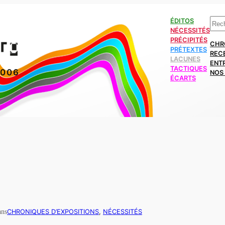
Rech
ÉDITOS
NÉCESSITÉS
PRÉCIPITÉS
CHR
PRÉTEXTES
REC
LACUNES
ENT
TACTIQUES
2006
NOS 
ÉCARTS
ans
CHRONIQUES D’EXPOSITIONS
, 
NÉCESSITÉS