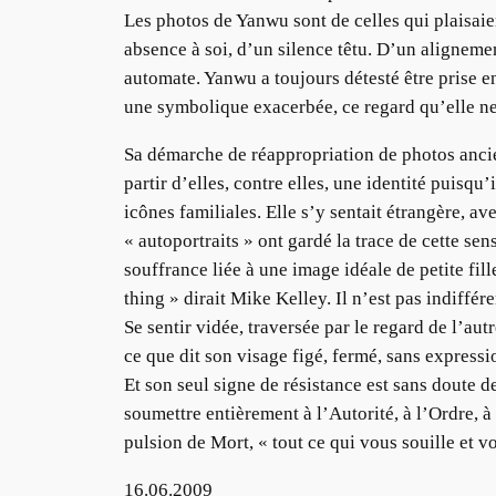
Les photos de Yanwu sont de celles qui plaisaie
absence à soi, d’un silence têtu. D’un aligneme
automate. Yanwu a toujours détesté être prise en 
une symbolique exacerbée, ce regard qu’elle ne 
Sa démarche de réappropriation de photos ancien
partir d’elles, contre elles, une identité puisqu
icônes familiales. Elle s’y sentait étrangère, av
« autoportraits » ont gardé la trace de cette sens
souffrance liée à une image idéale de petite fill
thing » dirait Mike Kelley. Il n’est pas indiffé
Se sentir vidée, traversée par le regard de l’aut
ce que dit son visage figé, fermé, sans express
Et son seul signe de résistance est sans doute d
soumettre entièrement à l’Autorité, à l’Ordre, à
pulsion de Mort, « tout ce qui vous souille et v
16.06.2009