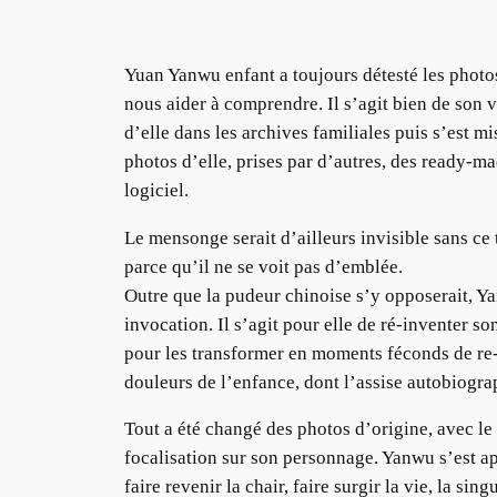
Yuan
Yanwu
enfant a toujours détesté les photo
nous aider à comprendre. Il s’agit bien de son 
d’elle dans les archives familiales puis s’est m
photos d’elle, prises par d’autres, des ready-m
logiciel.
Le mensonge serait d’ailleurs invisible sans ce 
parce qu’il ne se voit pas d’emblée.
Outre que la pudeur chinoise s’y opposerait,
Y
invocation. Il s’agit pour elle de ré-inventer s
pour les transformer en moments féconds de re-cr
douleurs de l’enfance, dont l’assise autobiogra
Tout a été changé des photos d’origine, avec le
focalisation sur son personnage.
Yanwu
s’est a
faire revenir la chair, faire surgir la vie, la s