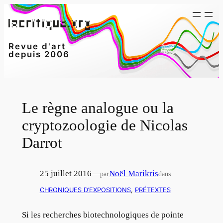
Aller
au
contenu
Revue d'art
depuis 2006
Le règne analogue ou la
cryptozoologie de Nicolas
Darrot
25 juillet 2016
—
Noël Marikris
par
dans
CHRONIQUES D’EXPOSITIONS
, 
PRÉTEXTES
Si les recherches biotechnologiques de pointe