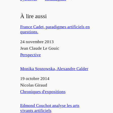
À lire aussi
France Cadet, paradigmes artificiels en
questions.
Date
24 novembre 2013
Auteur
Jean Claude Le Gouic
Par rapport à
Perspective
Monika Sosnowska, Alexandre Calder
Date
19 octobre 2014
Auteur
Nicolas Giraud
Par rapport à
Chroniques d'expositions
Edmond Couchot analyse les arts
vivants artificiels