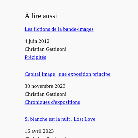
À lire aussi
Les fictions de la bande-images
Date
4 juin 2012
Auteur
Christian Gattinoni
Par rapport à
Précipités
Capital Image , une exposition principe
Date
30 novembre 2023
Auteur
Christian Gattinoni
Par rapport à
Chroniques d'expositions
Si blanche est la nuit , Lost Love
Date
16 avril 2023