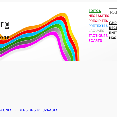
Rech
ÉDITOS
NÉCESSITÉS
PRÉCIPITÉS
CHR
PRÉTEXTES
REC
LACUNES
ENT
TACTIQUES
2006
NOS 
ÉCARTS
ACUNES
, 
RECENSIONS D’OUVRAGES