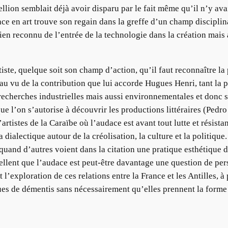
ellion semblait déjà avoir disparu par le fait même qu’il n’y av
ce en art trouve son regain dans la greffe d’un champ disciplinai
en reconnu de l’entrée de la technologie dans la création mais 
iste, quelque soit son champ d’action, qu’il faut reconnaître la
u vu de la contribution que lui accorde Hugues Henri, tant la p
 recherches industrielles mais aussi environnementales et donc sci
que l’on s’autorise à découvrir les productions littéraires (Ped
rtistes de la Caraïbe où l’audace est avant tout lutte et résist
dialectique autour de la créolisation, la culture et la politique.
and d’autres voient dans la citation une pratique esthétique de
lent que l’audace est peut-être davantage une question de pers
l’exploration de ces relations entre la France et les Antilles, à
ues de démentis sans nécessairement qu’elles prennent la forme