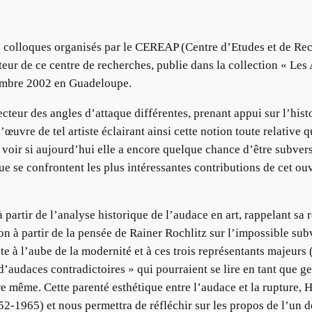
e colloques organisés par le CEREAP (Centre d’Etudes et de Rech
ur de ce centre de recherches, publie dans la collection « Les Ar
cembre 2002 en Guadeloupe.
teur des angles d’attaque différentes, prenant appui sur l’his
uvre de tel artiste éclairant ainsi cette notion toute relative 
à voir si aujourd’hui elle a encore quelque chance d’être subver
ue se confrontent les plus intéressantes contributions de cet ou
artir de l’analyse historique de l’audace en art, rappelant sa re
ion à partir de la pensée de Rainer Rochlitz sur l’impossible su
te à l’aube de la modernité et à ces trois représentants majeurs 
d’audaces contradictoires » qui pourraient se lire en tant que ges
ure même. Cette parenté esthétique entre l’audace et la rupture,
2-1965) et nous permettra de réfléchir sur les propos de l’un