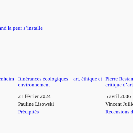
nd la peur s’installe
uenheim
Itinérances écologiques – art, éthique et
Pierre Restan
environnement
critique d’art
Date
21 février 2024
Date
5 avril 2006
Auteur
Pauline Lisowski
Auteur
Vincent Juill
Par rapport à
Précipités
Par rapport à
Recensions d