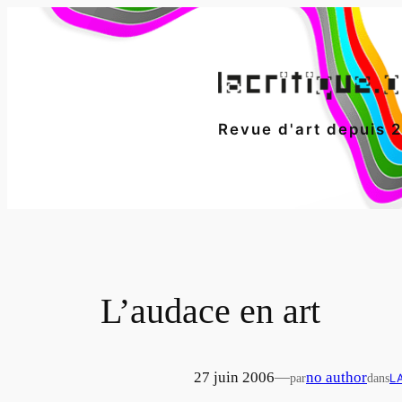
Aller
au
contenu
Revue d'art depuis 
L’audace en art
27 juin 2006
—
no author
par
dans
L