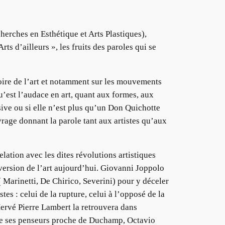
erches en Esthétique et Arts Plastiques),
ts d’ailleurs », les fruits des paroles qui se
toire de l’art et notamment sur les mouvements
qu’est l’audace en art, quant aux formes, aux
sive ou si elle n’est plus qu’un Don Quichotte
vrage donnant la parole tant aux artistes qu’aux
lation avec les dites révolutions artistiques
bversion de l’art aujourd’hui. Giovanni Joppolo
( Marinetti, De Chirico, Severini) pour y déceler
tes : celui de la rupture, celui à l’opposé de la
 Hervé Pierre Lambert la retrouvera dans
 de ses penseurs proche de Duchamp, Octavio