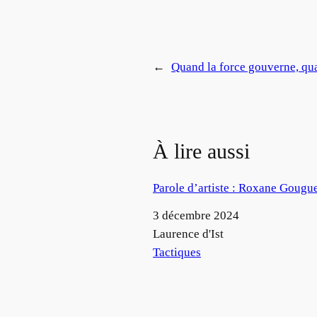
←
Quand la force gouverne, qua
À lire aussi
Parole d’artiste : Roxane Goug
Date
3 décembre 2024
Auteur
Laurence d'Ist
Par rapport à
Tactiques