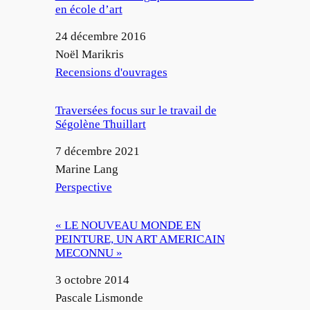
en école d’art
Date
24 décembre 2016
Auteur
Noël Marikris
Par rapport à
Recensions d'ouvrages
Traversées focus sur le travail de
Ségolène Thuillart
Date
7 décembre 2021
Auteur
Marine Lang
Par rapport à
Perspective
« LE NOUVEAU MONDE EN
PEINTURE, UN ART AMERICAIN
MECONNU »
Date
3 octobre 2014
Auteur
Pascale Lismonde