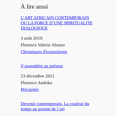
À lire aussi
L’ART AFRICAIN CONTEMPORAIN
OU LA FORCE D’UNE SPIRITUALITE
DIALOGIQUE
Date
3 août 2010
Auteur
Florence Valerie Alonzo
Par rapport à
Chroniques d'expositions
S’assembler au présent
Date
23 décembre 2021
Auteur
Florence Andoka
Par rapport à
Précipités
Devenir contemporain, La couleur du
temps au prisme de l’art