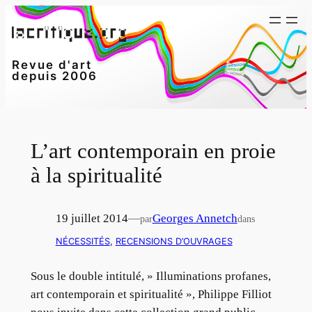
Aller
au
contenu
Revue d'art
depuis 2006
L’art contemporain en proie
à la spiritualité
19 juillet 2014
—
Georges Annetch
par
dans
NÉCESSITÉS
, 
RECENSIONS D’OUVRAGES
Sous le double intitulé, » Illuminations profanes,
art contemporain et spiritualité », Philippe Filliot