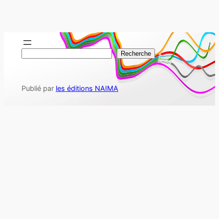
R
Recherche
e
c
Publié par
les éditions NAIMA
h
e
r
c
h
e
r