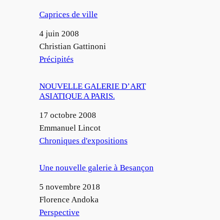
Caprices de ville
Date
4 juin 2008
Auteur
Christian Gattinoni
Par rapport à
Précipités
NOUVELLE GALERIE D’ART
ASIATIQUE A PARIS.
Date
17 octobre 2008
Auteur
Emmanuel Lincot
Par rapport à
Chroniques d'expositions
Une nouvelle galerie à Besançon
Date
5 novembre 2018
Auteur
Florence Andoka
Par rapport à
Perspective