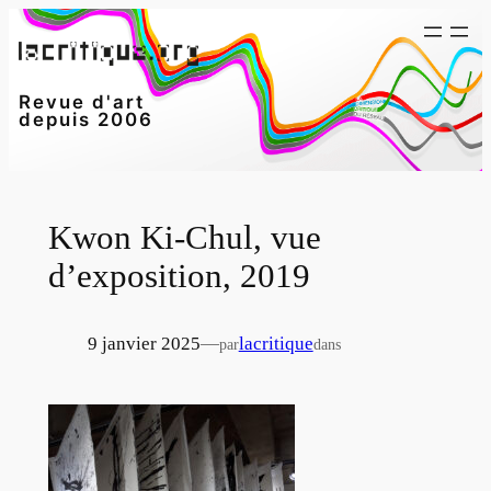
Aller
au
contenu
Revue d'art
depuis 2006
Kwon Ki-Chul, vue
d’exposition, 2019
9 janvier 2025
—
lacritique
par
dans