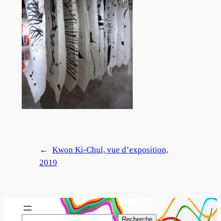
←
Kwon Ki-Chul, vue d’exposition,
2019
R
Recherche