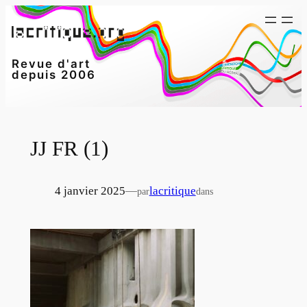
Aller
au
contenu
Revue d'art
depuis 2006
JJ FR (1)
4 janvier 2025
—
lacritique
par
dans