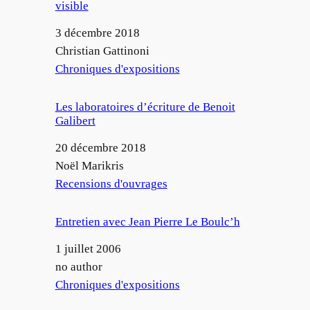
visible
Date
3 décembre 2018
Auteur
Christian Gattinoni
Par rapport à
Chroniques d'expositions
Les laboratoires d’écriture de Benoit
Galibert
Date
20 décembre 2018
Auteur
Noël Marikris
Par rapport à
Recensions d'ouvrages
Entretien avec Jean Pierre Le Boulc’h
Date
1 juillet 2006
Auteur
no author
Par rapport à
Chroniques d'expositions