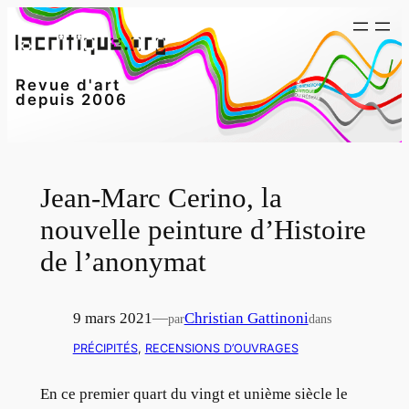
Aller
au
contenu
Revue d'art
depuis 2006
Jean-Marc Cerino, la
nouvelle peinture d’Histoire
de l’anonymat
9 mars 2021
—
Christian Gattinoni
par
dans
PRÉCIPITÉS
, 
RECENSIONS D’OUVRAGES
En ce premier quart du vingt et unième siècle le