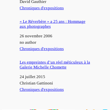
Auteur
David Gauthier
Par rapport à
Chroniques d'expositions
« Le Réverbère » a 25 ans : Hommage
aux photographes
Date
26 novembre 2006
Auteur
no author
Par rapport à
Chroniques d'expositions
Les empreintes d’un réel méticuleux à la
Galerie Michelle Chomette
Date
24 juillet 2015
Auteur
Christian Gattinoni
Par rapport à
Chroniques d'expositions