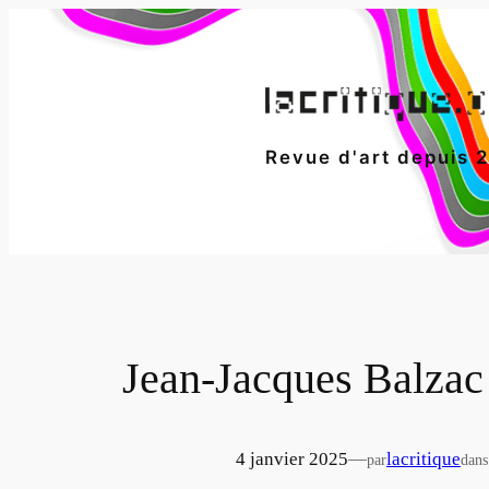
Aller
au
contenu
Revue d'art depuis 
Jean-Jacques Balzac
4 janvier 2025
—
lacritique
par
dans