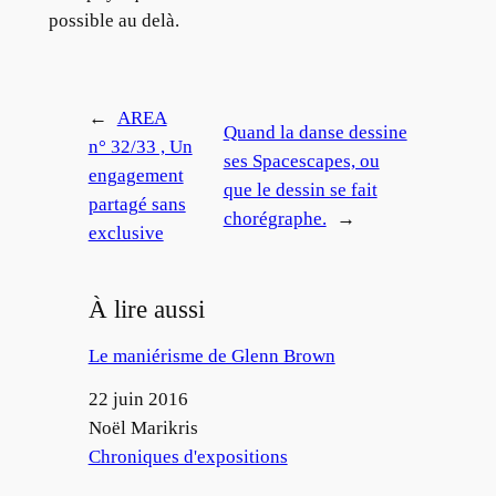
possible au delà.
←
AREA
Quand la danse dessine
n° 32/33 , Un
ses Spacescapes, ou
engagement
que le dessin se fait
partagé sans
chorégraphe.
→
exclusive
À lire aussi
Le maniérisme de Glenn Brown
Date
22 juin 2016
Auteur
Noël Marikris
Par rapport à
Chroniques d'expositions