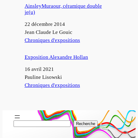
AinsleyMuraour, céramique double
je(u)
Date
22 décembre 2014
Auteur
Jean Claude Le Gouic
Par rapport à
Chroniques d'expositions
Exposition Alexandre Hollan
Date
16 avril 2021
Auteur
Pauline Lisowski
Par rapport à
Chroniques d'expositions
R
Recherche
e