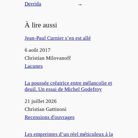
Derrida
→
À lire aussi
Jean-Paul Curnier s’en est allé
Date
6 août 2017
Auteur
Christian Milovanoff
Par rapport à
Lacunes
La poussée créatrice entre mélancolie et
deuil. Un essai de Michel Godefroy
Date
21 juillet 2026
Auteur
Christian Gattinoni
Par rapport à
Recensions d'ouvrages
Les empreintes d’un réel méticuleux à la