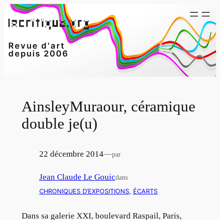
Aller
au
contenu
Revue d'art
depuis 2006
AinsleyMuraour, céramique
double je(u)
22 décembre 2014
—
par
Jean Claude Le Gouic
dans
CHRONIQUES D’EXPOSITIONS
, 
ÉCARTS
Dans sa galerie XXI, boulevard Raspail, Paris,