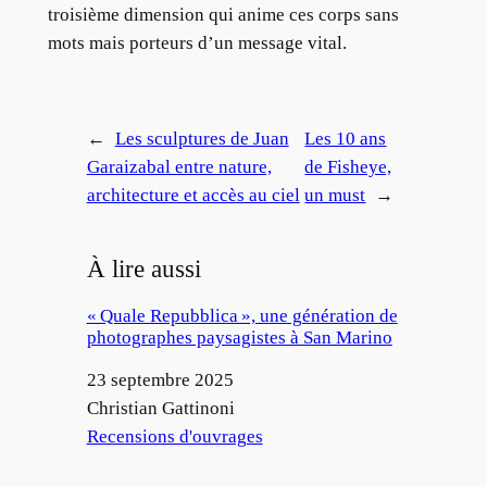
troisième dimension qui anime ces corps sans
mots mais porteurs d’un message vital.
←
Les sculptures de Juan
Les 10 ans
Garaizabal entre nature,
de Fisheye,
architecture et accès au ciel
un must
→
À lire aussi
« Quale Repubblica », une génération de
photographes paysagistes à San Marino
Date
23 septembre 2025
Auteur
Christian Gattinoni
Par rapport à
Recensions d'ouvrages