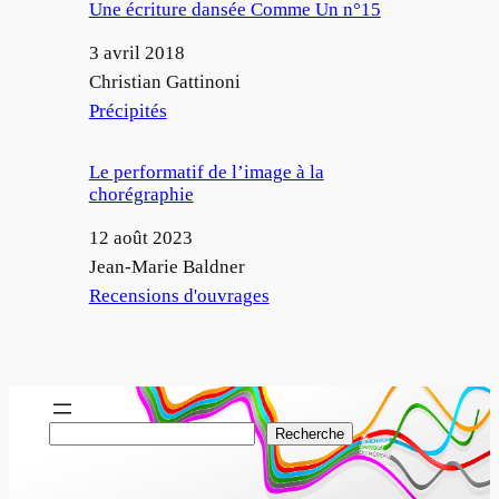
Une écriture dansée Comme Un n°15
Date
3 avril 2018
Auteur
Christian Gattinoni
Par rapport à
Précipités
Le performatif de l’image à la
chorégraphie
Date
12 août 2023
Auteur
Jean-Marie Baldner
Par rapport à
Recensions d'ouvrages
R
Recherche
e
c