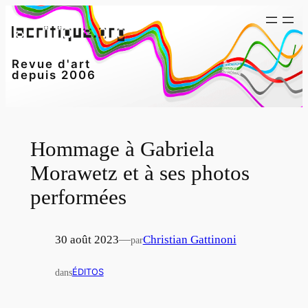
Aller
au
contenu
Revue d'art
depuis 2006
Hommage à Gabriela
Morawetz et à ses photos
performées
30 août 2023
—
Christian Gattinoni
par
dans
ÉDITOS