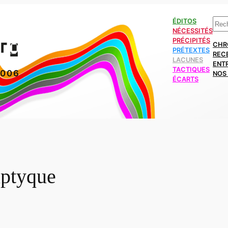
Rech
ÉDITOS
NÉCESSITÉS
PRÉCIPITÉS
CHR
PRÉTEXTES
REC
LACUNES
ENT
TACTIQUES
2006
NOS 
ÉCARTS
iptyque