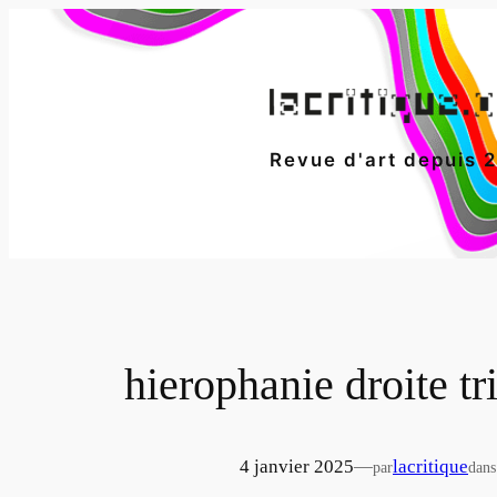
Aller
au
contenu
Revue d'art depuis 
hierophanie droite tr
4 janvier 2025
—
lacritique
par
dans