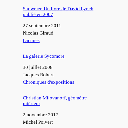
Snowmen Un livre de David Lynch
publié en 2007
Date
27 septembre 2011
Auteur
Nicolas Giraud
Par rapport à
Lacunes
La galerie Sycomore
Date
30 juillet 2008
Auteur
Jacques Robert
Par rapport à
Chroniques d'expositions
Christian Milovanoff, géomètre
intérieur
Date
2 novembre 2017
Auteur
Michel Poivert