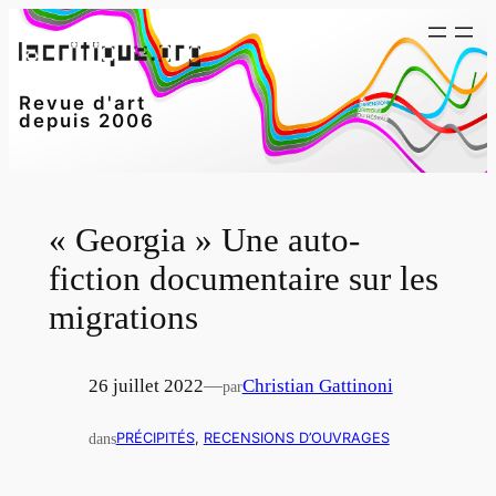
Aller
au
contenu
Revue d'art
depuis 2006
« Georgia » Une auto-
fiction documentaire sur les
migrations
26 juillet 2022
—
Christian Gattinoni
par
dans
PRÉCIPITÉS
, 
RECENSIONS D’OUVRAGES