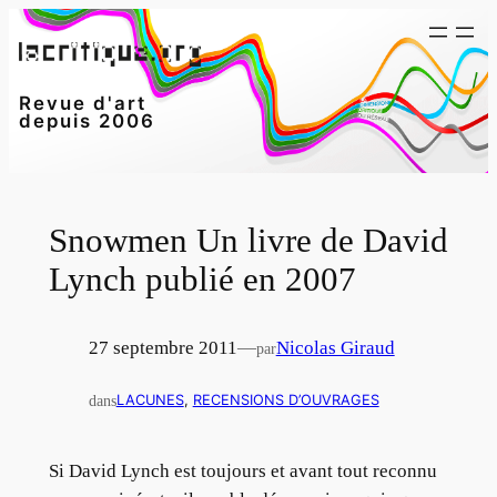
Aller
au
contenu
Revue d'art
depuis 2006
Snowmen Un livre de David
Lynch publié en 2007
27 septembre 2011
—
Nicolas Giraud
par
dans
LACUNES
, 
RECENSIONS D’OUVRAGES
Si David Lynch est toujours et avant tout reconnu