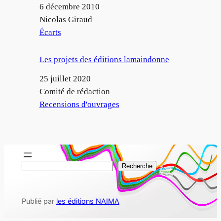
Date
6 décembre 2010
Auteur
Nicolas Giraud
Par rapport à
Écarts
Les projets des éditions lamaindonne
Date
25 juillet 2020
Auteur
Comité de rédaction
Par rapport à
Recensions d'ouvrages
R
Recherche
e
c
Publié par
les éditions NAIMA
h
e