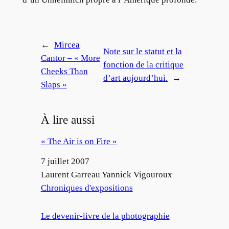
←
Mircea
Note sur le statut et la
Cantor – « More
fonction de la critique
Cheeks Than
d’art aujourd’hui.
→
Slaps »
À lire aussi
« The Air is on Fire »
Date
7 juillet 2007
Auteur
Laurent Garreau Yannick Vigouroux
Par rapport à
Chroniques d'expositions
Le devenir-livre de la photographie