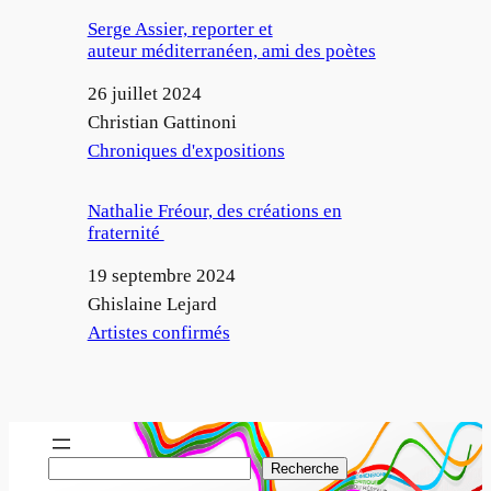
Serge Assier, reporter et
auteur méditerranéen, ami des poètes
Date
26 juillet 2024
Auteur
Christian Gattinoni
Par rapport à
Chroniques d'expositions
Nathalie Fréour, des créations en
fraternité
Date
19 septembre 2024
Auteur
Ghislaine Lejard
Par rapport à
Artistes confirmés
R
Recherche