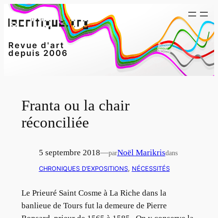
Aller
au
contenu
Revue d'art
depuis 2006
Franta ou la chair
réconciliée
5 septembre 2018
—
Noël Marikris
par
dans
CHRONIQUES D’EXPOSITIONS
, 
NÉCESSITÉS
Le Prieuré Saint Cosme à La Riche dans la
banlieue de Tours fut la demeure de Pierre