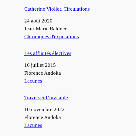
Catherine Viollet. Circulations
Date
24 août 2020
Auteur
Jean-Marie Baldner
Par rapport à
Chroniques d'expositions
Les affinités électives
Date
16 juillet 2015
Auteur
Florence Andoka
Par rapport à
Lacunes
Traverser l’invisible
Date
10 novembre 2022
Auteur
Florence Andoka
Par rapport à
Lacunes