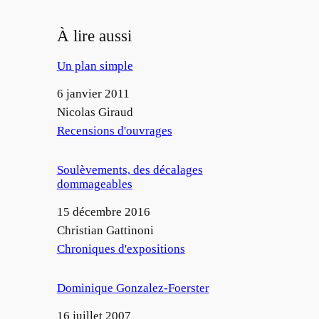
À lire aussi
Un plan simple
Date
6 janvier 2011
Auteur
Nicolas Giraud
Par rapport à
Recensions d'ouvrages
Soulèvements, des décalages
dommageables
Date
15 décembre 2016
Auteur
Christian Gattinoni
Par rapport à
Chroniques d'expositions
Dominique Gonzalez-Foerster
Date
16 juillet 2007