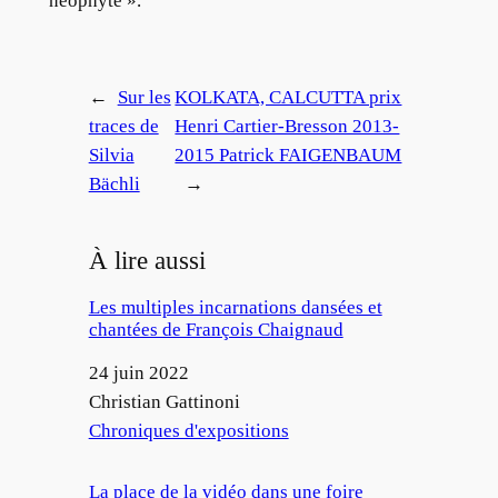
néophyte ».
←
Sur les
KOLKATA, CALCUTTA prix
traces de
Henri Cartier-Bresson 2013-
Silvia
2015 Patrick FAIGENBAUM
Bächli
→
À lire aussi
Les multiples incarnations dansées et
chantées de François Chaignaud
Date
24 juin 2022
Auteur
Christian Gattinoni
Par rapport à
Chroniques d'expositions
La place de la vidéo dans une foire