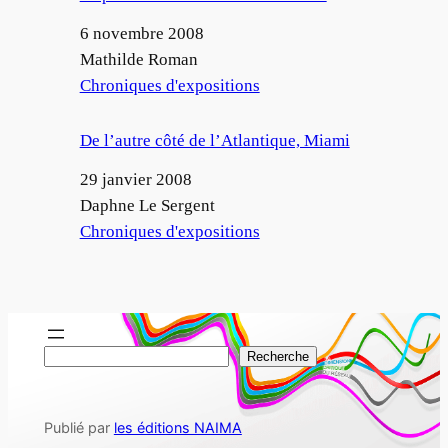
Date
6 novembre 2008
Auteur
Mathilde Roman
Par rapport à
Chroniques d'expositions
De l’autre côté de l’Atlantique, Miami
Date
29 janvier 2008
Auteur
Daphne Le Sergent
Par rapport à
Chroniques d'expositions
R
Recherche
e
c
Publié par
les éditions NAIMA
h