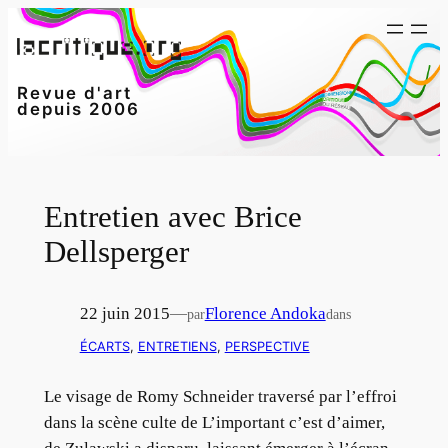
Aller
au
contenu
Revue d'art
depuis 2006
Entretien avec Brice
Dellsperger
22 juin 2015
—
Florence Andoka
par
dans
ÉCARTS
, 
ENTRETIENS
, 
PERSPECTIVE
Le visage de Romy Schneider traversé par l’effroi
dans la scène culte de L’important c’est d’aimer,