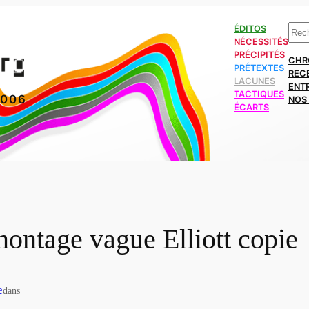
Rech
ÉDITOS
NÉCESSITÉS
PRÉCIPITÉS
CHR
PRÉTEXTES
REC
LACUNES
ENT
TACTIQUES
2006
NOS 
ÉCARTS
ontage vague Elliott copie
e
dans