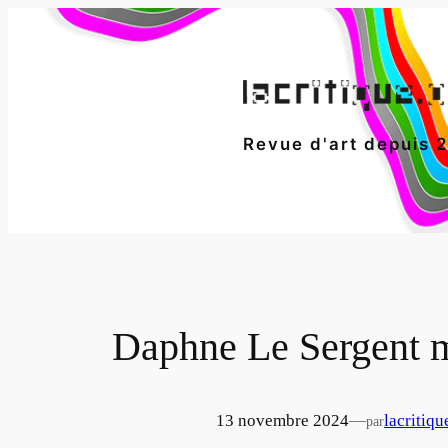
Aller
au
contenu
Revue d'art depuis 
Daphne Le Sergent m
13 novembre 2024
—
lacritiqu
par