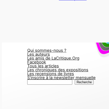
Qui sommes-nous ?
Les auteurs
Les amis de LaCritique.Org
Facebook
Tous les articles
Les chroniques des expositions
Les recensions de livres
S’inscrire à la newsletter mensuelle
R
Recherche
e
c
h
e