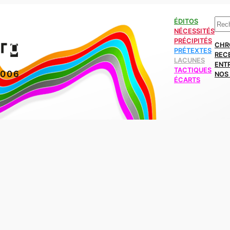
Rech
ÉDITOS
NÉCESSITÉS
PRÉCIPITÉS
CHR
PRÉTEXTES
REC
LACUNES
ENT
TACTIQUES
2006
NOS 
ÉCARTS