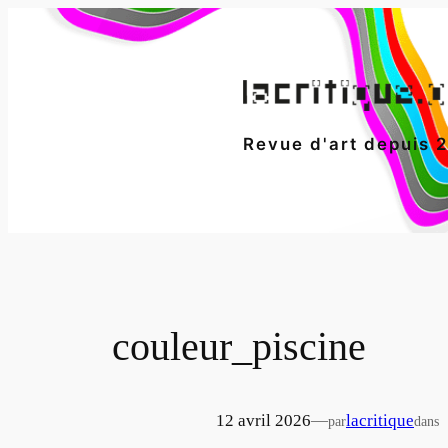
Aller
au
contenu
Revue d'art depuis 
couleur_piscine
12 avril 2026
—
lacritique
par
dans