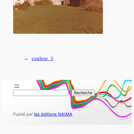
←
couleur_3
R
Recherche
e
c
Publié par
les éditions NAIMA
h
e
r