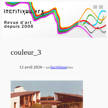
Aller
au
contenu
Revue d'art
depuis 2006
couleur_3
12 avril 2026
—
lacritique
par
dans