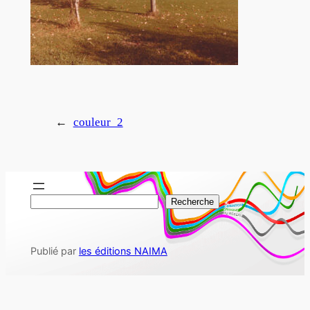
←
couleur_2
R
Recherche
e
c
Publié par
les éditions NAIMA
h
e
r