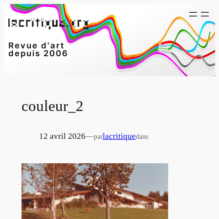
Aller
au
contenu
Revue d'art
depuis 2006
couleur_2
12 avril 2026
—
lacritique
par
dans