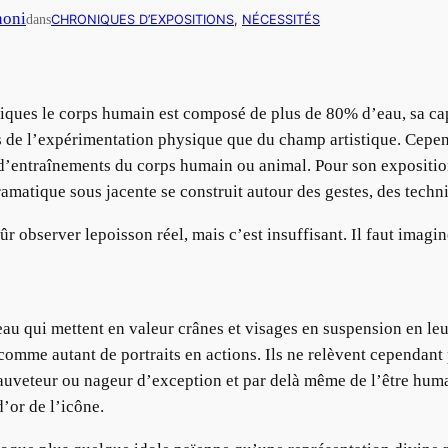
noni
dans
CHRONIQUES D’EXPOSITIONS
, 
NÉCESSITÉS
fiques le corps humain est composé de plus de 80% d’eau, sa ca
lus de l’expérimentation physique que du champ artistique. Cep
x d’entraînements du corps humain ou animal. Pour son expositio
ramatique sous jacente se construit autour des gestes, des techn
observer lepoisson réel, mais c’est insuffisant. Il faut imagine
’eau qui mettent en valeur crânes et visages en suspension en l
omme autant de portraits en actions. Ils ne relèvent cependant p
 sauveteur ou nageur d’exception et par delà même de l’être hum
’or de l’icône.