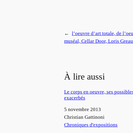
←
l’oeuvre d’art totale, de l’o
muséal, Cellar Door, Loris Grea
À lire aussi
Le corps en oeuvre, ses possible
exacerbés
Date
5 novembre 2013
Auteur
Christian Gattinoni
Par rapport à
Chroniques d'expositions