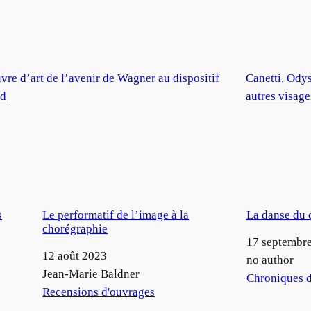
euvre d’art de l’avenir de Wagner au dispositif
Canetti, Ody
ud
autres visage
s
Le performatif de l’image à la
La danse du 
chorégraphie
Date
17 septembr
Date
12 août 2023
Auteur
no author
Auteur
Jean-Marie Baldner
Par rapport à
Chroniques d
Par rapport à
Recensions d'ouvrages