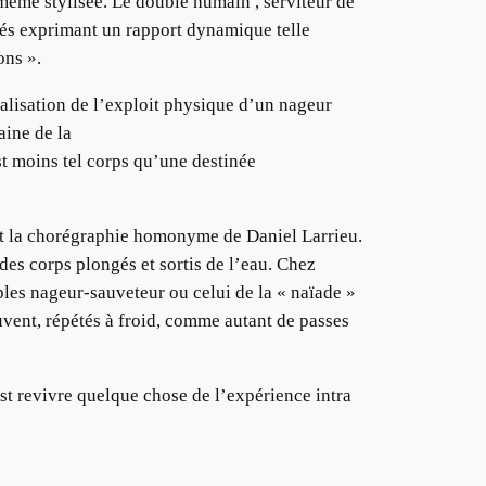
même stylisée. Le double humain , serviteur de
ités exprimant un rapport dynamique telle
ons ».
alisation de l’exploit physique d’un nageur
aine de la
t moins tel corps qu’une destinée
t la chorégraphie homonyme de Daniel Larrieu.
l des corps plongés et sortis de l’eau. Chez
ples nageur-sauveteur ou celui de la « naïade »
auvent, répétés à froid, comme autant de passes
’est revivre quelque chose de l’expérience intra