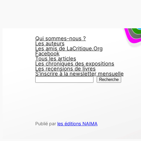
Qui sommes-nous ?
Les auteurs
Les amis de LaCritique.Org
Facebook
Tous les articles
Les chroniques des expositions
Les recensions de livres
S’inscrire à la newsletter mensuelle
R
Recherche
e
c
h
e
r
Publié par
les éditions NAIMA
c
h