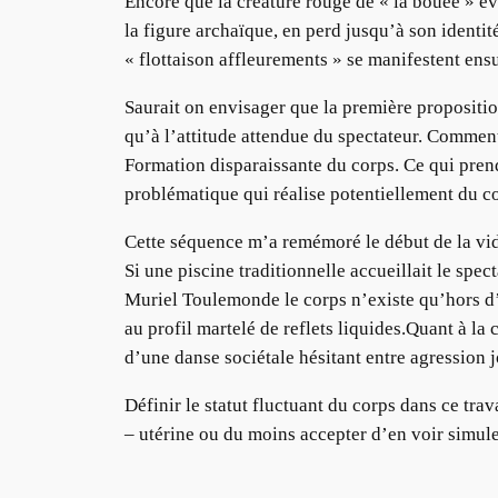
Encore que la créature rouge de « la bouée » é
la figure archaïque, en perd jusqu’à son identit
« flottaison affleurements » se manifestent ensu
Saurait on envisager que la première propositi
qu’à l’attitude attendue du spectateur. Comment 
Formation disparaissante du corps. Ce qui pren
problématique qui réalise potentiellement du c
Cette séquence m’a remémoré le début de la v
Si une piscine traditionnelle accueillait le spec
Muriel Toulemonde le corps n’existe qu’hors d’e
au profil martelé de reflets liquides.Quant à la
d’une danse sociétale hésitant entre agression 
Définir le statut fluctuant du corps dans ce tra
– utérine ou du moins accepter d’en voir simul