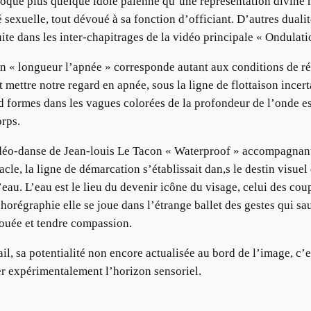
voque plus quelque idole païenne qu’une représentation divine 
é sexuelle, tout dévoué à sa fonction d’officiant. D’autres dual
ite dans les inter-chapitrages de la vidéo principale « Ondulati
on « longueur l’apnée » corresponde autant aux conditions de ré
mettre notre regard en apnée, sous la ligne de flottaison incert
d formes dans les vagues colorées de la profondeur de l’onde es
orps.
idéo-danse de Jean-louis Le Tacon « Waterproof » accompagnan
tacle, la ligne de démarcation s’établissait dan,s le destin visue
au. L’eau est le lieu du devenir icône du visage, celui des cou
 chorégraphie elle se joue dans l’étrange ballet des gestes qui s
jouée et tendre compassion.
vail, sa potentialité non encore actualisée au bord de l’image, c
er expérimentalement l’horizon sensoriel.