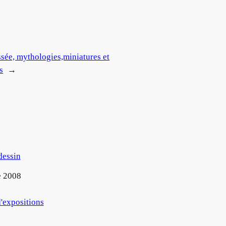
ssée, mythologies,miniatures et
s
→
dessin
e 2008
'expositions