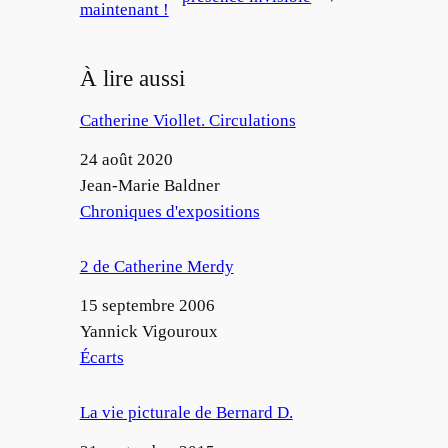
maintenant !
À lire aussi
Catherine Viollet. Circulations
Date
24 août 2020
Auteur
Jean-Marie Baldner
Par rapport à
Chroniques d'expositions
2 de Catherine Merdy
Date
15 septembre 2006
Auteur
Yannick Vigouroux
Par rapport à
Écarts
La vie picturale de Bernard D.