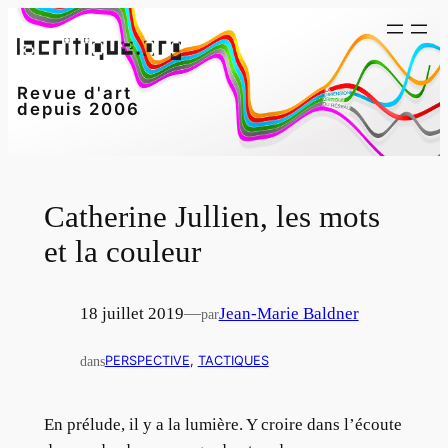
Aller
au
contenu
Revue d'art
depuis 2006
Catherine Jullien, les mots
et la couleur
18 juillet 2019
—
Jean-Marie Baldner
par
dans
PERSPECTIVE
, 
TACTIQUES
En prélude, il y a la lumière. Y croire dans l’écoute