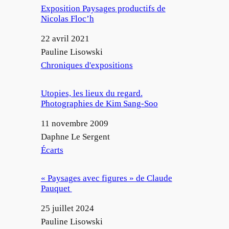
Exposition Paysages productifs de
Nicolas Floc’h
Date
22 avril 2021
Auteur
Pauline Lisowski
Par rapport à
Chroniques d'expositions
Utopies, les lieux du regard.
Photographies de Kim Sang-Soo
Date
11 novembre 2009
Auteur
Daphne Le Sergent
Par rapport à
Écarts
« Paysages avec figures » de Claude
Pauquet
Date
25 juillet 2024
Auteur
Pauline Lisowski