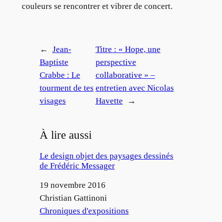
couleurs se rencontrer et vibrer de concert.
←
Jean-
Titre : « Hope, une
Baptiste
perspective
Crabbe : Le
collaborative » –
tourment de tes
entretien avec Nicolas
visages
Havette
→
À lire aussi
Le design objet des paysages dessinés
de Frédéric Messager
Date
19 novembre 2016
Auteur
Christian Gattinoni
Par rapport à
Chroniques d'expositions