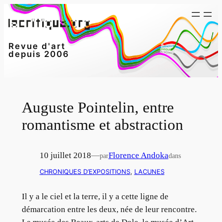
Aller
au
contenu
Revue d'art
depuis 2006
Auguste Pointelin, entre
romantisme et abstraction
10 juillet 2018
—
Florence Andoka
par
dans
CHRONIQUES D’EXPOSITIONS
, 
LACUNES
Il y a le ciel et la terre, il y a cette ligne de
démarcation entre les deux, née de leur rencontre.