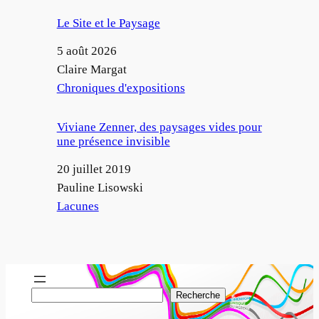
Le Site et le Paysage
Date
5 août 2026
Auteur
Claire Margat
Par rapport à
Chroniques d'expositions
Viviane Zenner, des paysages vides pour
une présence invisible
Date
20 juillet 2019
Auteur
Pauline Lisowski
Par rapport à
Lacunes
R
Recherche
e