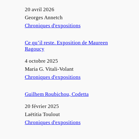
Date
20 avril 2026
Auteur
Georges Annetch
Par rapport à
Chroniques d'expositions
Ce qu’il reste. Exposition de Maureen
Ragoucy
Date
4 octobre 2025
Auteur
Maria G. Vitali-Volant
Par rapport à
Chroniques d'expositions
Guilhem Roubichou, Codetta
Date
20 février 2025
Auteur
Laëtitia Toulout
Par rapport à
Chroniques d'expositions