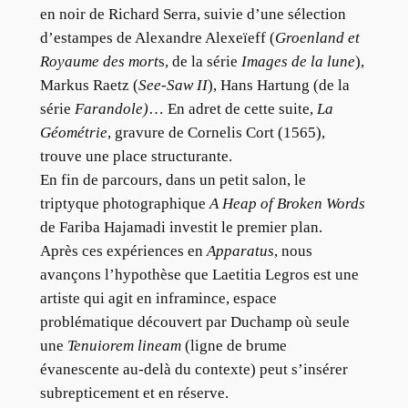
en noir de Richard Serra, suivie d’une sélection
d’estampes de Alexandre Alexeïeff (
Groenland et
Royaume des mort
s, de la série
Images de la lune
),
Markus Raetz (
See-Saw II
), Hans Hartung (de la
série
Farandole)
… En adret de cette suite,
La
Géométrie
, gravure de Cornelis Cort (1565),
trouve une place structurante.
En fin de parcours, dans un petit salon, le
triptyque photographique
A Heap of Broken Words
de Fariba Hajamadi investit le premier plan.
Après ces expériences en
Apparatus
, nous
avançons l’hypothèse que Laetitia Legros est une
artiste qui agit en inframince, espace
problématique découvert par Duchamp où seule
une
Tenuiorem lineam
(ligne de brume
évanescente au-delà du contexte) peut s’insérer
subrepticement et en réserve.