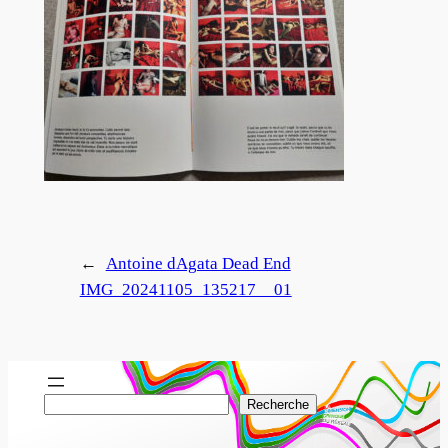
←
Antoine dAgata Dead End
IMG_20241105_135217__01
R
Recherche
e