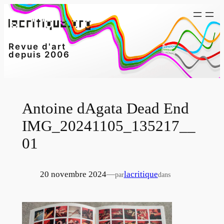
Aller
au
contenu
Revue d'art
depuis 2006
Antoine dAgata Dead End
IMG_20241105_135217__
01
20 novembre 2024
—
lacritique
par
dans