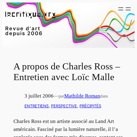
Aller
au
contenu
Revue d'art
depuis 2006
A propos de Charles Ross –
Entretien avec Loïc Malle
3 juillet 2006
—
Mathilde Roman
par
dans
ENTRETIENS
, 
PERSPECTIVE
, 
PRÉCIPITÉS
Charles Ross est un artiste associé au Land Art
américain. Fasciné par la lumière naturelle, il l’a